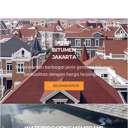
ATAP
BITUMEN
JAKARTA
Menawarkan berbagai jenis genteng bitumen
berkualitas dengan harga terjangkau.
SELENGKAPNYA