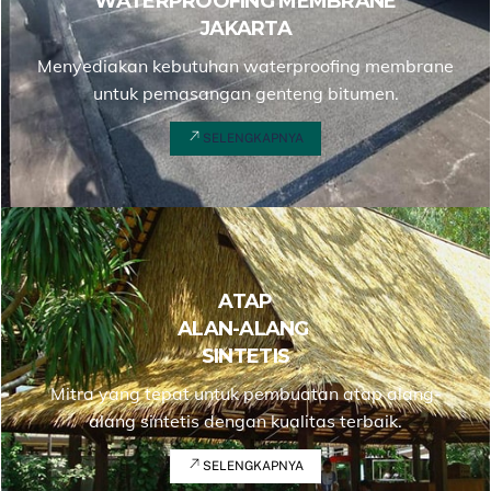
WATERPROOFING MEMBRANE
JAKARTA
Menyediakan kebutuhan waterproofing membrane
untuk pemasangan genteng bitumen.
SELENGKAPNYA
ATAP
ALAN-ALANG
SINTETIS
Mitra yang tepat untuk pembuatan atap alang-
alang sintetis dengan kualitas terbaik.
SELENGKAPNYA