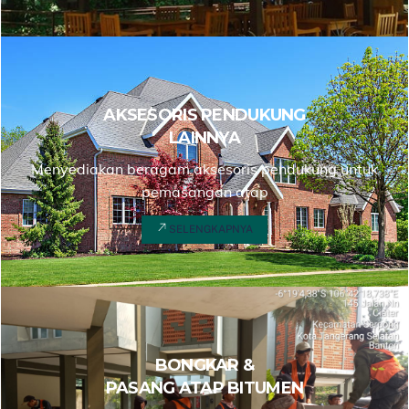
AKSESORIS PENDUKUNG
LAINNYA
Menyediakan beragam aksesoris pendukung untuk
pemasangan atap
SELENGKAPNYA
BONGKAR &
PASANG ATAP BITUMEN