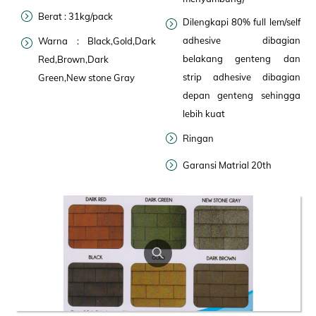
Berat : 31kg/pack
Dilengkapi 80% full lem/self
adhesive dibagian
Warna : Black,Gold,Dark
belakang genteng dan
Red,Brown,Dark
strip adhesive dibagian
Green,New stone Gray
depan genteng sehingga
lebih kuat
Ringan
Garansi Matrial 20th