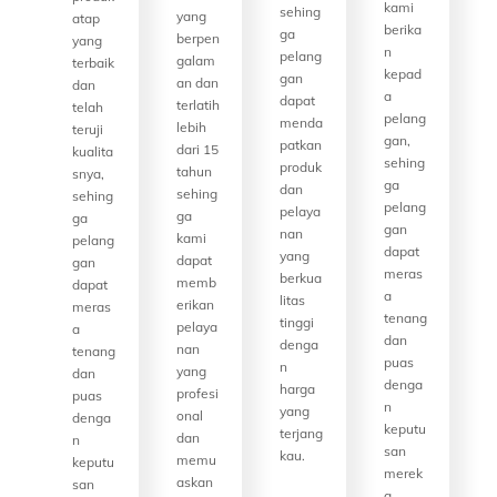
kami
sehing
yang
atap
berika
ga
berpen
yang
n
pelang
galam
terbaik
kepad
gan
an dan
dan
a
dapat
terlatih
telah
pelang
menda
lebih
teruji
gan,
patkan
dari 15
kualita
sehing
produk
tahun
snya,
ga
dan
sehing
sehing
pelang
pelaya
ga
ga
gan
nan
kami
pelang
dapat
yang
dapat
gan
meras
berkua
memb
dapat
a
litas
erikan
meras
tenang
tinggi
pelaya
a
dan
denga
nan
tenang
puas
n
yang
dan
denga
harga
profesi
puas
n
yang
onal
denga
keputu
terjang
dan
n
san
kau.
memu
keputu
merek
askan
san
a