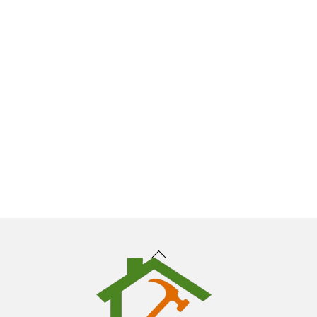
Back
To
Top