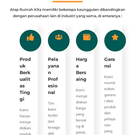
Atap Rumah Kita memiliki beberapa keunggulan dibandingkan
dengan perusahaan lain di industri yang sama, di antaranya :
Prod
Pela
Harg
Gara
Uk
Yana
A
Nsi
Berk
N
Bers
Kami
Ualit
Prof
Aing
memb
As
Esio
erikan
Kami
Ting
Nal
garans
menye
Gi
i atas
diakan
Tim
produk
harga
kami
Kami
dan
yang
terdiri
hanya
pelaya
bersai
dari
menye
nan
ng di
tenaga
diakan
yang
pasar,
ahli
produk