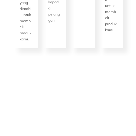
kepad
yang
untuk
a
diambi
memb
pelang
l untuk
eli
gan.
memb
produk
eli
kami.
produk
kami.