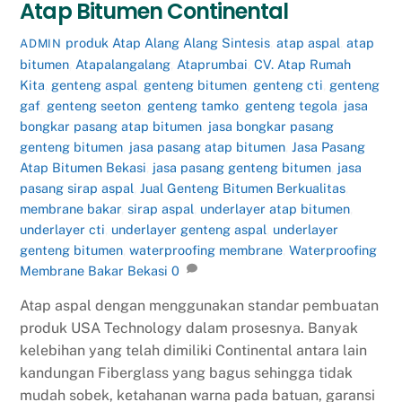
Atap Bitumen Continental
produk
Atap Alang Alang Sintesis
,
atap aspal
,
atap
ADMIN
bitumen
,
Atapalangalang
,
Ataprumbai
,
CV. Atap Rumah
Kita
,
genteng aspal
,
genteng bitumen
,
genteng cti
,
genteng
gaf
,
genteng seeton
,
genteng tamko
,
genteng tegola
,
jasa
bongkar pasang atap bitumen
,
jasa bongkar pasang
genteng bitumen
,
jasa pasang atap bitumen
,
Jasa Pasang
Atap Bitumen Bekasi
,
jasa pasang genteng bitumen
,
jasa
pasang sirap aspal
,
Jual Genteng Bitumen Berkualitas
,
membrane bakar
,
sirap aspal
,
underlayer atap bitumen
,
underlayer cti
,
underlayer genteng aspal
,
underlayer
genteng bitumen
,
waterproofing membrane
,
Waterproofing
Membrane Bakar Bekasi
0
Atap aspal dengan menggunakan standar pembuatan
produk USA Technology dalam prosesnya. Banyak
kelebihan yang telah dimiliki Continental antara lain
kandungan Fiberglass yang bagus sehingga tidak
mudah sobek, ketahanan warna pada batuan, garansi