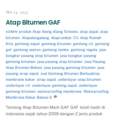
Mei 25, 2023
Atap Bitumen GAF
produk
Atap Alang Alang Sintesis
,
atap aspal
,
atap
ADMIN
bitumen
,
Atapalangalang
,
Ataprumbai
,
CV. Atap Rumah
Kita
,
genteng aspal
,
genteng bitumen
,
genteng cti
,
genteng
gaf
,
genteng seeton
,
genteng tamko
,
genteng tegola
,
jasa
bongkar pasang atap bitumen
,
jasa bongkar pasang
genteng bitumen
,
jasa pasang atap bitumen
,
Jasa Pasang
Atap Bitumen Bekasi
,
jasa pasang genteng bitumen
,
jasa
pasang sirap aspal
,
Jual Genteng Bitumen Berkualitas
,
membrane bakar
,
sirap aspal
,
underlayer atap bitumen
,
underlayer cti
,
underlayer genteng aspal
,
underlayer
genteng bitumen
,
waterproofing membrane
,
Waterproofing
Membrane Bakar Bekasi
0
Tentang Atap Bitumen Merk GAF GAF telah hadir di
Indonesia sejak tahun 2009 dengan 2 jenis produk