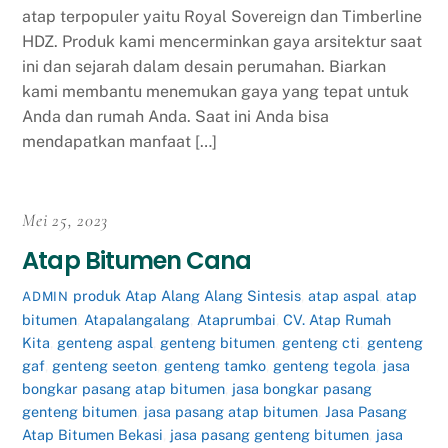
atap terpopuler yaitu Royal Sovereign dan Timberline
HDZ. Produk kami mencerminkan gaya arsitektur saat
ini dan sejarah dalam desain perumahan. Biarkan
kami membantu menemukan gaya yang tepat untuk
Anda dan rumah Anda. Saat ini Anda bisa
mendapatkan manfaat […]
Mei 25, 2023
Atap Bitumen Cana
produk
Atap Alang Alang Sintesis
,
atap aspal
,
atap
ADMIN
bitumen
,
Atapalangalang
,
Ataprumbai
,
CV. Atap Rumah
Kita
,
genteng aspal
,
genteng bitumen
,
genteng cti
,
genteng
gaf
,
genteng seeton
,
genteng tamko
,
genteng tegola
,
jasa
bongkar pasang atap bitumen
,
jasa bongkar pasang
genteng bitumen
,
jasa pasang atap bitumen
,
Jasa Pasang
Atap Bitumen Bekasi
,
jasa pasang genteng bitumen
,
jasa