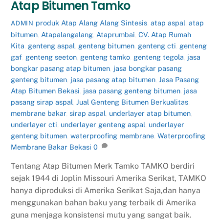
Atap Bitumen Tamko
produk
Atap Alang Alang Sintesis
,
atap aspal
,
atap
ADMIN
bitumen
,
Atapalangalang
,
Ataprumbai
,
CV. Atap Rumah
Kita
,
genteng aspal
,
genteng bitumen
,
genteng cti
,
genteng
gaf
,
genteng seeton
,
genteng tamko
,
genteng tegola
,
jasa
bongkar pasang atap bitumen
,
jasa bongkar pasang
genteng bitumen
,
jasa pasang atap bitumen
,
Jasa Pasang
Atap Bitumen Bekasi
,
jasa pasang genteng bitumen
,
jasa
pasang sirap aspal
,
Jual Genteng Bitumen Berkualitas
,
membrane bakar
,
sirap aspal
,
underlayer atap bitumen
,
underlayer cti
,
underlayer genteng aspal
,
underlayer
genteng bitumen
,
waterproofing membrane
,
Waterproofing
Membrane Bakar Bekasi
0
Tentang Atap Bitumen Merk Tamko TAMKO berdiri
sejak 1944 di Joplin Missouri Amerika Serikat, TAMKO
hanya diproduksi di Amerika Serikat Saja,dan hanya
menggunakan bahan baku yang terbaik di Amerika
guna menjaga konsistensi mutu yang sangat baik.