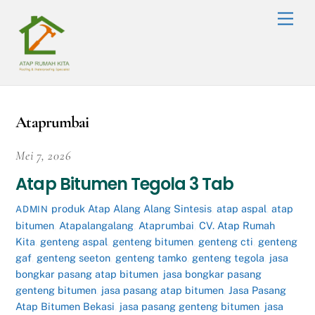
Skip
Men
to
content
Ataprumbai
Mei 7, 2026
Atap Bitumen Tegola 3 Tab
produk
Atap Alang Alang Sintesis
,
atap aspal
,
atap
ADMIN
bitumen
,
Atapalangalang
,
Ataprumbai
,
CV. Atap Rumah
Kita
,
genteng aspal
,
genteng bitumen
,
genteng cti
,
genteng
gaf
,
genteng seeton
,
genteng tamko
,
genteng tegola
,
jasa
bongkar pasang atap bitumen
,
jasa bongkar pasang
genteng bitumen
,
jasa pasang atap bitumen
,
Jasa Pasang
Atap Bitumen Bekasi
,
jasa pasang genteng bitumen
,
jasa