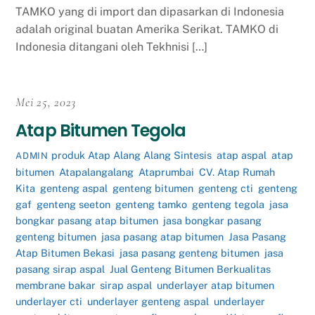
TAMKO yang di import dan dipasarkan di Indonesia
adalah original buatan Amerika Serikat. TAMKO di
Indonesia ditangani oleh Tekhnisi […]
Mei 25, 2023
Atap Bitumen Tegola
produk
Atap Alang Alang Sintesis
,
atap aspal
,
atap
ADMIN
bitumen
,
Atapalangalang
,
Ataprumbai
,
CV. Atap Rumah
Kita
,
genteng aspal
,
genteng bitumen
,
genteng cti
,
genteng
gaf
,
genteng seeton
,
genteng tamko
,
genteng tegola
,
jasa
bongkar pasang atap bitumen
,
jasa bongkar pasang
genteng bitumen
,
jasa pasang atap bitumen
,
Jasa Pasang
Atap Bitumen Bekasi
,
jasa pasang genteng bitumen
,
jasa
pasang sirap aspal
,
Jual Genteng Bitumen Berkualitas
,
membrane bakar
,
sirap aspal
,
underlayer atap bitumen
,
underlayer cti
,
underlayer genteng aspal
,
underlayer