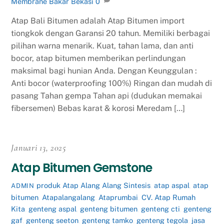
Membrane Bakar Bekasi
0
Atap Bali Bitumen adalah Atap Bitumen import
tiongkok dengan Garansi 20 tahun. Memiliki berbagai
pilihan warna menarik. Kuat, tahan lama, dan anti
bocor, atap bitumen memberikan perlindungan
maksimal bagi hunian Anda. Dengan Keunggulan :
Anti bocor (waterproofing 100%) Ringan dan mudah di
pasang Tahan gempa Tahan api (dudukan memakai
fibersemen) Bebas karat & korosi Meredam […]
Januari 13, 2025
Atap Bitumen Gemstone
produk
Atap Alang Alang Sintesis
,
atap aspal
,
atap
ADMIN
bitumen
,
Atapalangalang
,
Ataprumbai
,
CV. Atap Rumah
Kita
,
genteng aspal
,
genteng bitumen
,
genteng cti
,
genteng
gaf
,
genteng seeton
,
genteng tamko
,
genteng tegola
,
jasa