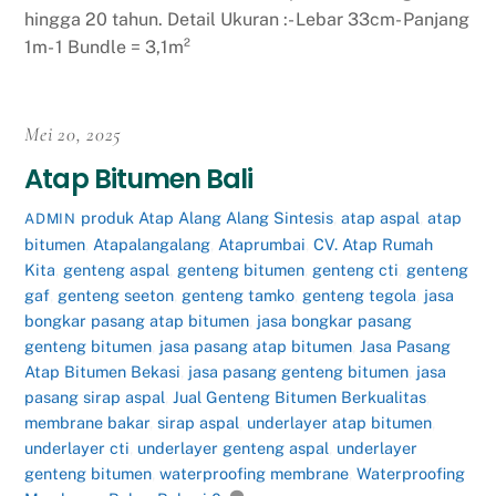
hingga 20 tahun. Detail Ukuran :- Lebar 33cm- Panjang
1m- 1 Bundle = 3,1m²
Mei 20, 2025
Atap Bitumen Bali
produk
Atap Alang Alang Sintesis
,
atap aspal
,
atap
ADMIN
bitumen
,
Atapalangalang
,
Ataprumbai
,
CV. Atap Rumah
Kita
,
genteng aspal
,
genteng bitumen
,
genteng cti
,
genteng
gaf
,
genteng seeton
,
genteng tamko
,
genteng tegola
,
jasa
bongkar pasang atap bitumen
,
jasa bongkar pasang
genteng bitumen
,
jasa pasang atap bitumen
,
Jasa Pasang
Atap Bitumen Bekasi
,
jasa pasang genteng bitumen
,
jasa
pasang sirap aspal
,
Jual Genteng Bitumen Berkualitas
,
membrane bakar
,
sirap aspal
,
underlayer atap bitumen
,
underlayer cti
,
underlayer genteng aspal
,
underlayer
genteng bitumen
,
waterproofing membrane
,
Waterproofing