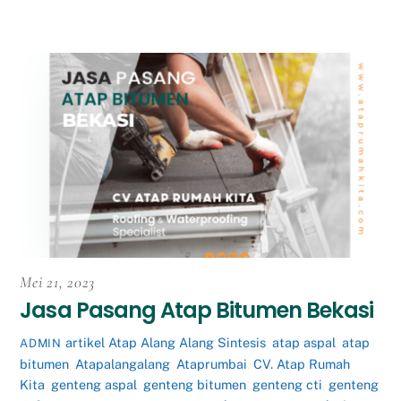
Mei 21, 2023
Jasa Pasang Atap Bitumen Bekasi
artikel
Atap Alang Alang Sintesis
,
atap aspal
,
atap
ADMIN
bitumen
,
Atapalangalang
,
Ataprumbai
,
CV. Atap Rumah
Kita
,
genteng aspal
,
genteng bitumen
,
genteng cti
,
genteng