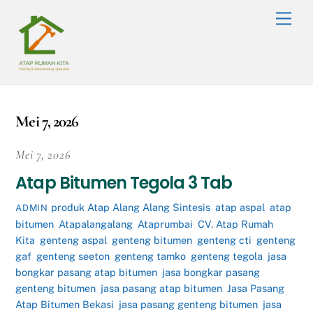
Skip
Men
to
content
Mei 7, 2026
Mei 7, 2026
Atap Bitumen Tegola 3 Tab
produk
Atap Alang Alang Sintesis
,
atap aspal
,
atap
ADMIN
bitumen
,
Atapalangalang
,
Ataprumbai
,
CV. Atap Rumah
Kita
,
genteng aspal
,
genteng bitumen
,
genteng cti
,
genteng
gaf
,
genteng seeton
,
genteng tamko
,
genteng tegola
,
jasa
bongkar pasang atap bitumen
,
jasa bongkar pasang
genteng bitumen
,
jasa pasang atap bitumen
,
Jasa Pasang
Atap Bitumen Bekasi
,
jasa pasang genteng bitumen
,
jasa